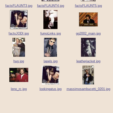
factsFLAUNT3.jpg
factsFLAUNT4.jpg
factsFLAUNT5.jpg
factsJODI.jpg
fumoLinks.jpg
gg2002_main.jpg
hug.jpg
lapels.jpg
leatherjacket.jpg
leno_rc.jpg
lookingatus.jpg
massimosambucetti_0201.jpg